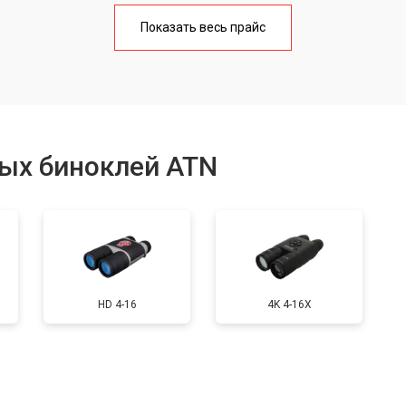
от 80 мин
о
Показать весь прайс
от 90 мин
о
ия
от 90 мин
о
ых биноклей ATN
от 40 мин
о
льных полос в видоискателе
от 150 мин
о
HD 4-16
4K 4-16X
от 40 мин
о
от 70 мин
о