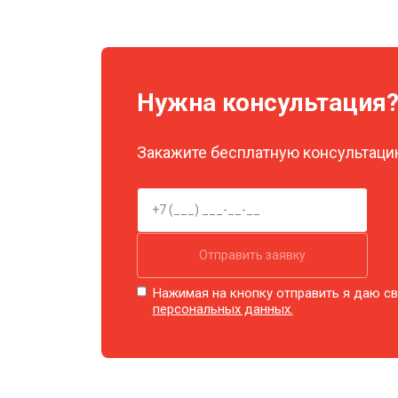
Замена объективов с улучшением 
Нужна консультация
Замена шим контроллера
Закажите бесплатную консультацию
Замена микросхемы усилителя
Замена матрицы
Отправить заявку
Ремонт цепи питания
Нажимая на кнопку отправить я даю св
персональных данных.
Замена модуля Wi-Fi