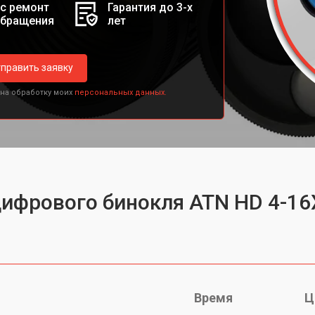
с ремонт
Гарантия до 3-х
обращения
лет
править заявку
 на обработку моих
персональных данных.
цифрового бинокля ATN HD 4-1
Время
Ц