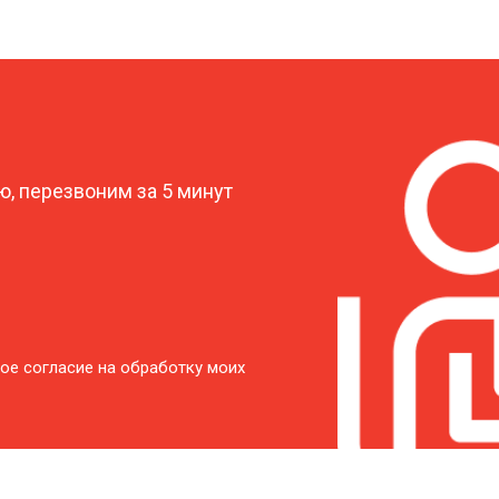
характеристик
от 50 мин
о
?
от 50 мин
о
, перезвоним за 5 минут
от 40 мин
о
от 60 мин
о
от 50 мин
о
ое согласие на обработку моих
от 60 мин
о