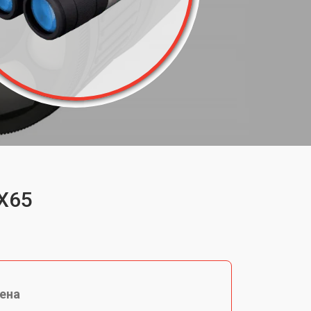
6X65
ена