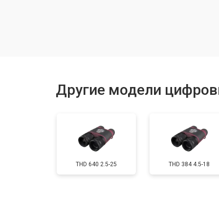
Замена линзы видоискателя
Замена энкодера управления
Исправление инверсии изображен
Другие модели цифров
Ремонт встроенного дальнометра
Устранение вертикально-горизонта
THD 640 2.5-25
THD 384 4.5-18
Чистка бинокля
Юстировка бинокля