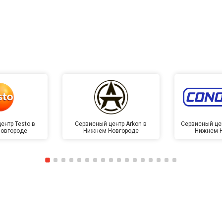
от 40 мин
о
от 50 мин
о
от 40 мин
о
от 130 мин
о
ентр Testo в
Сервисный центр Arkon в
Сервисный це
овгороде
Нижнем Новгороде
Нижнем 
от 40 мин
о
овление)
от 60 мин
о
лаги
от 40 мин
о