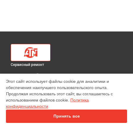
Сервисный ремонт
ВЫБЕРИ СВОЙ ГОРОД
Этот сайт использует файлы cookie для аналитики и
Ремонт тепловизионного прицела Mars 4 384 7-28x ATN в
обеспечения наилучшего пользовательского опыта.
Краснодаре
Продолжая использовать этот сайт, вы соглашаетесь с
Ремонт тепловизионного прицела Mars 4 384 7-28x ATN в
использованием файлов cookie.
Политика
Ростове-на-Дону
конфиденциальности
Ремонт тепловизионного прицела Mars 4 384 7-28x ATN в
Нижнем Новгороде
Принять все
Ремонт тепловизионного прицела Mars 4 384 7-28x ATN в
Новосибирске